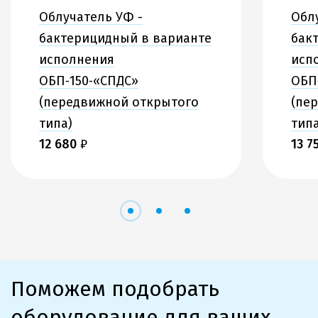
Облучатель УФ -
Обл
бактерицидный в варианте
бак
исполнения
исп
ОБП‑150‑«СПДС»
ОБП
(передвижной открытого
(пе
типа)
типа
12 680
₽
13 7
Поможем подобрать
оборудование для ваших