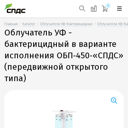
0
Главная
Каталог
Облучатели УФ-бактерицидные
Облучатели УФ-ба
Облучатель УФ -
бактерицидный в варианте
исполнения ОБП‑450‑«СПДС»
(передвижной открытого
типа)