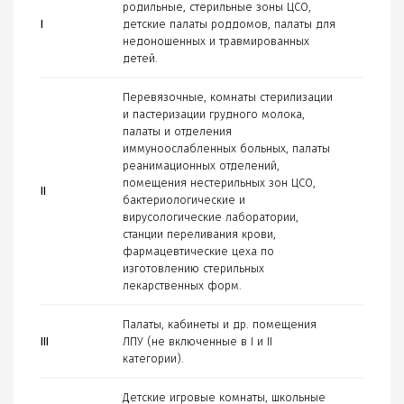
родильные, стерильные зоны ЦСО,
I
детские палаты роддомов, палаты для
недоношенных и травмированных
детей.
Перевязочные, комнаты стерилизации
и пастеризации грудного молока,
палаты и отделения
иммуноослабленных больных, палаты
реанимационных отделений,
помещения нестерильных зон ЦСО,
II
бактериологические и
вирусологические лаборатории,
станции переливания крови,
фармацевтические цеха по
изготовлению стерильных
лекарственных форм.
Палаты, кабинеты и др. помещения
III
ЛПУ (не включенные в I и II
категории).
Детские игровые комнаты, школьные