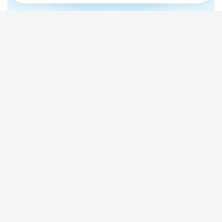
Продукция ООО «СПДС»
сертифицирована и рекомендована
к серийному производству
Федеральной службой по надзору
в сфере здравоохранения
и социального развития
Все сертификаты
Официальный сайт компании
© ООО «СПДС», 2006—2026