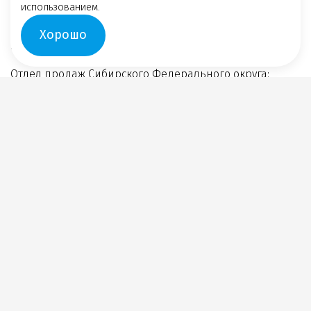
использованием.
Менеджер Савва:
114@sterilnost.ru
Хорошо
Отдел маркетинга:
marketing.spds@yandex.ru
Отдел продаж Сибирского Федерального округа:
sibir@sterilnost.ru