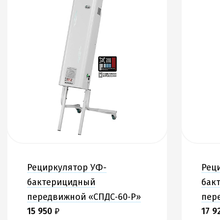
Рециркулятор УФ-
Рец
бактерицидный
бак
передвижной «СПДС‑60‑Р»
пер
15 950
₽
17 9