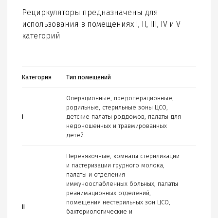
Рециркуляторы предназначены для
использования в помещениях I, II, III, IV и V
категорий
Категория
Тип помещений
Операционные, предоперационные,
родильные, стерильные зоны ЦСО,
I
детские палаты роддомов, палаты для
недоношенных и травмированных
детей.
Перевязочные, комнаты стерилизации
и пастеризации грудного молока,
палаты и отделения
иммуноослабленных больных, палаты
реанимационных отделений,
помещения нестерильных зон ЦСО,
II
бактериологические и