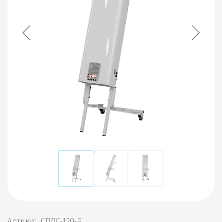
Артикул: СПДС-120‑Р